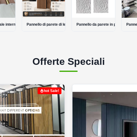
le interno in wpc
Pannello di parete di legno acustico
Pannello da parete in pietra flessib
Pannel
Offerte Speciali
hot Sale!