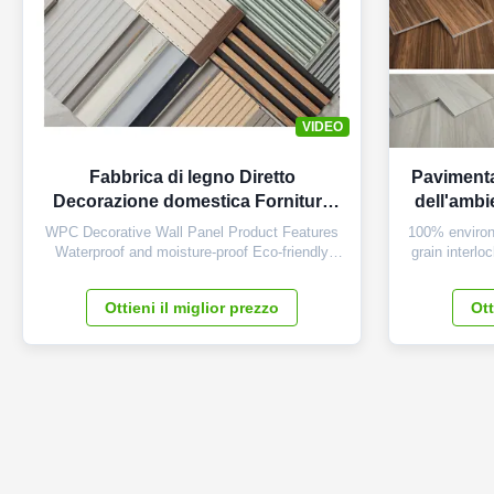
VIDEO
Fabbrica di legno Diretto
Pavimenta
Decorazione domestica Forniture
dell'ambi
interne Pareti impermeabili Interni
collega u
WPC Decorative Wall Panel Product Features
100% environ
Wpc Pannelli da parete
Waterproof and moisture-proof Eco-friendly
grain interloc
materials Fire retardant (B1 rating - highest
flooring Ma
level) Easy to clean and maintain Good
Composite (S
Ottieni il miglior prezzo
Ott
thermal insulation properties Specifications
centered a
Material Wood Plastic Composite (Bamboo,
layer. This 
Plastic, Wood) Size 170*24mm (Single ...
of 