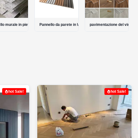
ile
lo murale in pietra PU
Pannello da parete in WPC esterno
pavimentazione del vinile d
hot Sale!
hot Sale!