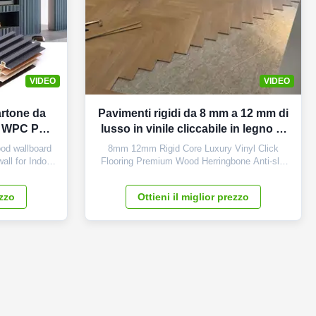
VIDEO
VIDEO
artone da
Pavimenti rigidi da 8 mm a 12 mm di
co WPC PVC
lusso in vinile cliccabile in legno di
astica TV
alta qualità anti scivolamento Piso
od wallboard
8mm 12mm Rigid Core Luxury Vinyl Click
i colori
Spc cliccabile 5 mm pavimenti in
ll for Indoor
Flooring Premium Wood Herringbone Anti-slip
scription The
Piso SPC Click 5mm Plank Flooring Product
assi
l panel Color
Attributes Attribute Value Surface Treatment
ezzo
Ottieni il miglior prezzo
choose Size
UV Coating Feature Anti-Scratch, Waterproof,
mm
Anti-Slip, Wear Resistant Use Indoor Product
h can be
Type SPC Flooring Material PVC ...
 ...