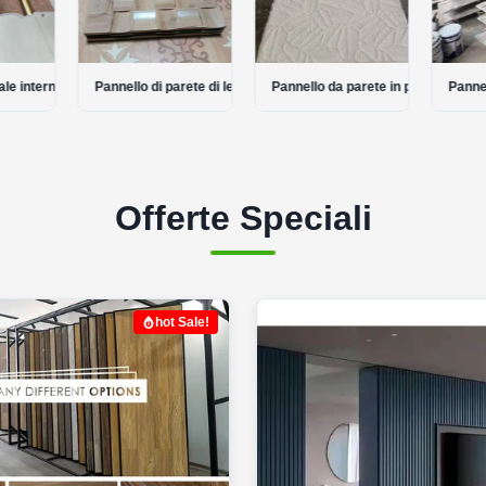
le interno in wpc
Pannello di parete di legno acustico
Pannello da parete in pietra flessib
Pannel
Offerte Speciali
hot Sale!