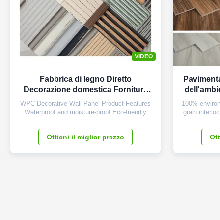
VIDEO
Fabbrica di legno Diretto
Pavimenta
Decorazione domestica Forniture
dell'ambi
interne Pareti impermeabili Interni
collega u
WPC Decorative Wall Panel Product Features
100% environ
Wpc Pannelli da parete
Waterproof and moisture-proof Eco-friendly
grain interloc
materials Fire retardant (B1 rating - highest
flooring Ma
level) Easy to clean and maintain Good
Composite (S
Ottieni il miglior prezzo
Ott
thermal insulation properties Specifications
centered a
Material Wood Plastic Composite (Bamboo,
layer. This 
Plastic, Wood) Size 170*24mm (Single ...
of 