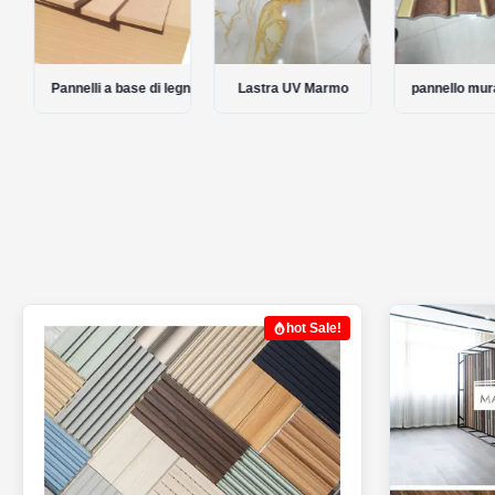
 bambù
Pannelli a base di legno
Lastra UV Marmo
pannello mura
hot Sale!