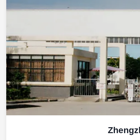
Zhengzh