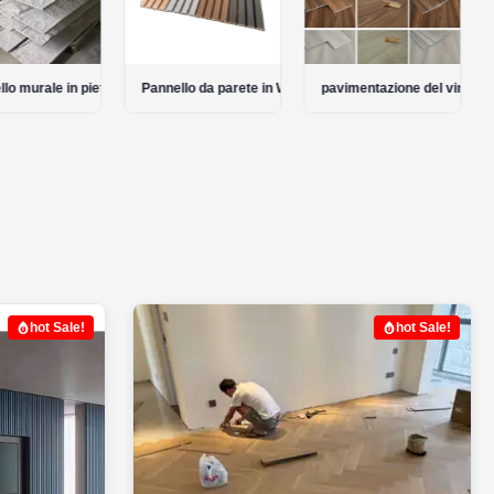
ile
lo murale in pietra PU
Pannello da parete in WPC esterno
pavimentazione del vinile d
hot Sale!
hot Sale!