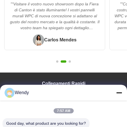
"“Visitare il vostro nuovo showroom dopo la Fiera
""Co
di Canton è stato illuminante! I vostri pannelli
costru
murali WPC di nuova concezione si adattano al
WPC ven
gusto del nostro mercato e la qualità è costante. Il
durata
vostro team ha spiegato ogni dettaglio
perme
chiaramente e i prezzi sono competitivi per la
facil
nostra regione. Sono entusiasta di portare questi
Carlos Mendes
rapido 
prodotti in Brasile: siete un partner affidabile!”"
Collegamenti Rapidi
Wendy
Casa
Prodotti
Video
7:57 AM
Manifestazione Di VR
Circa Noi
Good day, what product are you looking for?