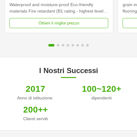
parete
Waterproof and moisture-proof Eco-friendly
grain in
materials Fire retardant (B1 rating - highest level)
floorin
Easy to clean and maintain Good thermal
Composi
Ottieni il miglior prezzo
insulation properties Specifications Material Wood
centere
Plastic Composite (Bamboo, Plastic, Wood) Size
This is
170*24mm (Single ...
powder,
I Nostri Successi
2017
100~120+
Anno di istituzione:
dipendenti
200++
Clienti serviti