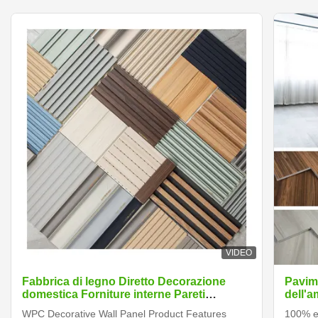
VIDEO
Fabbrica di legno Diretto Decorazione
Pavim
domestica Forniture interne Pareti
dell'a
impermeabili Interni Wpc Pannelli da
una pa
WPC Decorative Wall Panel Product Features
100% en