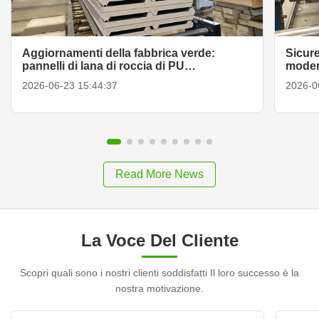
Aggiornamenti della fabbrica verde:
Sicur
pannelli di lana di roccia di PU
modern
interconnesso a 360 gradi
sandwi
2026-06-23 15:44:37
2026-0
Read More News
La Voce Del Cliente
Scopri quali sono i nostri clienti soddisfatti Il loro successo è la
nostra motivazione.