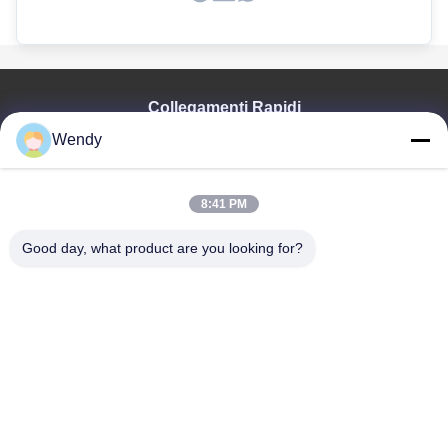
Collegamenti Rapidi
Wendy
Casa
Prodotti
Video
8:41 PM
Manifestazione Di VR
Circa Noi
Good day, what product are you looking for?
Giro Della Fabbrica
Controllo Di Qualità
Contattici
Richieda Una Citazione
Zhengzhou Rainbow International Wood Co., Ltd.
86--16638239776