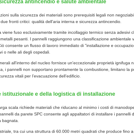
 sicurezza antincendio e salute ambientale
zioni sulla sicurezza dei materiali sono prerequisiti legali non negoziabili
e fronti critici: qualità dell'aria interna e sicurezza antincendio.
tra viene fuso esclusivamente tramite incollaggio termico senza adesivi c
etalli pesanti. I pannelli raggiungono una classificazione ambientale 
 consente un flusso di lavoro immediato di "installazione e occupazione
vi o nelle ali degli ospedali.
rali all'interno del nucleo fornisce un'eccezionale proprietà ignifuga nat
a, i pannelli non supportano prontamente la combustione, limitano la 
curezza vitali per l’evacuazione dell’edificio.
stituzionale e della logistica di installazione
rga scala richiede materiali che riducano al minimo i costi di manodopera
nnelli da parete SPC consente agli appaltatori di installare i pannelli di
a bagnata.
riale, tra cui una struttura di 60.000 metri quadrati che produce fino a 