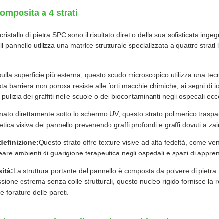
omposita a 4 strati
cristallo di pietra SPC sono il risultato diretto della sua sofisticata ing
pannello utilizza una matrice strutturale specializzata a quattro strati 
sulla superficie più esterna, questo scudo microscopico utilizza una te
esta barriera non porosa resiste alle forti macchie chimiche, ai segni di i
la pulizia dei graffiti nelle scuole o dei biocontaminanti negli ospedali 
nato direttamente sotto lo schermo UV, questo strato polimerico traspar
etica visiva del pannello prevenendo graffi profondi e graffi dovuti a zaini,
 definizione:
Questo strato offre texture visive ad alta fedeltà, come vena
creare ambienti di guarigione terapeutica negli ospedali e spazi di appre
sità:
La struttura portante del pannello è composta da polvere di pietra 
ione estrema senza colle strutturali, questo nucleo rigido fornisce la resi
forature delle pareti.