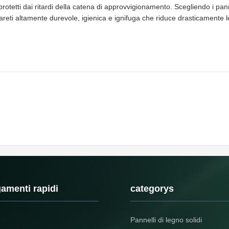
rotetti dai ritardi della catena di approvvigionamento. Scegliendo i pan
pareti altamente durevole, igienica e ignifuga che riduce drasticamente 
amenti rapidi
categorys
Pannelli di legno solidi