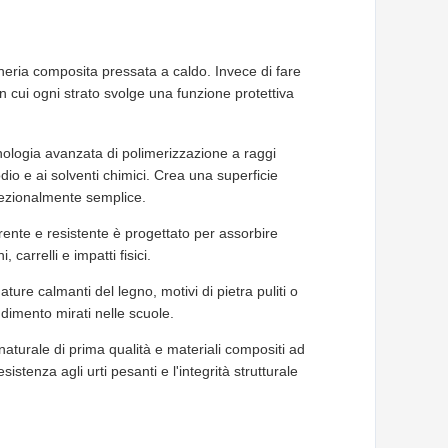
egneria composita pressata a caldo. Invece di fare
in cui ogni strato svolge una funzione protettiva
cnologia avanzata di polimerizzazione a raggi
odio e ai solventi chimici. Crea una superficie
eccezionalmente semplice.
ente e resistente è progettato per assorbire
 carrelli e impatti fisici.
ture calmanti del legno, motivi di pietra puliti o
ndimento mirati nelle scuole.
naturale di prima qualità e materiali compositi ad
stenza agli urti pesanti e l'integrità strutturale