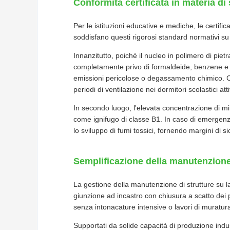
Conformità certificata in materia di
Per le istituzioni educative e mediche, le certifica
soddisfano questi rigorosi standard normativi su du
Innanzitutto, poiché il nucleo in polimero di pie
completamente privo di formaldeide, benzene e m
emissioni pericolose o degassamento chimico. Ciò
periodi di ventilazione nei dormitori scolastici atti
In secondo luogo, l'elevata concentrazione di mine
come ignifugo di classe B1. In caso di emergenz
lo sviluppo di fumi tossici, fornendo margini di si
Semplificazione della manutenzione i
La gestione della manutenzione di strutture su la
giunzione ad incastro con chiusura a scatto dei pa
senza intonacature intensive o lavori di muratur
Supportati da solide capacità di produzione indust