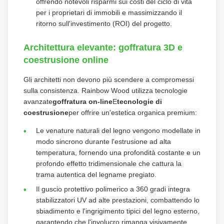
offrendo notevoli risparmi sui costi del ciclo di vita
per i proprietari di immobili e massimizzando il
ritorno sull'investimento (ROI) del progetto.
Architettura elevante: goffratura 3D e
coestrusione online
Gli architetti non devono più scendere a compromessi
sulla consistenza. Rainbow Wood utilizza tecnologie
avanzate
goffratura on-line
E
tecnologie di
coestrusione
per offrire un'estetica organica premium:
Le venature naturali del legno vengono modellate in
modo sincrono durante l'estrusione ad alta
temperatura, fornendo una profondità costante e un
profondo effetto tridimensionale che cattura la
trama autentica del legname pregiato.
Il guscio protettivo polimerico a 360 gradi integra
stabilizzatori UV ad alte prestazioni, combattendo lo
sbiadimento e l'ingrigimento tipici del legno esterno,
garantendo che l'involucro rimanga visivamente