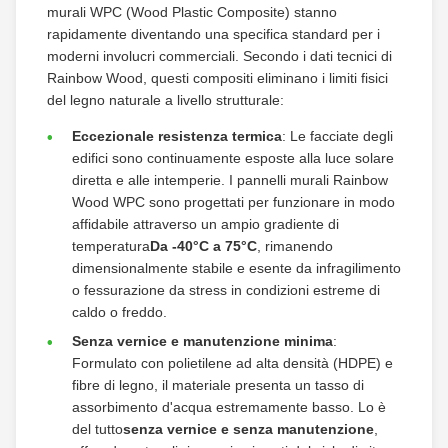
murali WPC (Wood Plastic Composite) stanno
rapidamente diventando una specifica standard per i
moderni involucri commerciali. Secondo i dati tecnici di
Rainbow Wood, questi compositi eliminano i limiti fisici
del legno naturale a livello strutturale:
Eccezionale resistenza termica
: Le facciate degli
edifici sono continuamente esposte alla luce solare
diretta e alle intemperie. I pannelli murali Rainbow
Wood WPC sono progettati per funzionare in modo
affidabile attraverso un ampio gradiente di
temperatura
Da -40°C a 75°C
, rimanendo
dimensionalmente stabile e esente da infragilimento
o fessurazione da stress in condizioni estreme di
caldo o freddo.
Senza vernice e manutenzione minima
:
Formulato con polietilene ad alta densità (HDPE) e
fibre di legno, il materiale presenta un tasso di
assorbimento d'acqua estremamente basso. Lo è
del tutto
senza vernice e senza manutenzione
,