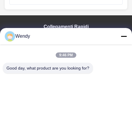
Collegamenti Rapidi
Wendy
Casa
Prodotti
Video
9:46 PM
Manifestazione Di VR
Circa Noi
Good day, what product are you looking for?
Giro Della Fabbrica
Controllo Di Qualità
Contattici
Richieda Una Citazione
Zhengzhou Rainbow International Wood Co., Ltd.
86--16638239776
bamboo@woody-life.com