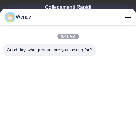
Collegamenti Rapidi
Wendy
Casa
Prodotti
Video
9:41 AM
Manifestazione Di VR
Circa Noi
Good day, what product are you looking for?
Giro Della Fabbrica
Controllo Di Qualità
Contattici
Richieda Una Citazione
Zhengzhou Rainbow International Wood Co., Ltd.
86--16638239776
bamboo@woody-life.com
Follow Us