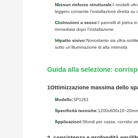
Nessun rinforzo strutturale:
I modelli ul
leggero consente l'installazione diretta su 
Costruzioni a secco:
I pannelli di pietra
immediata dopo l'installazione.
Impatto visivo:
Nonostante sia ultra-sotti
sotto un'illuminazione di alta intensità.
Guida alla selezione: corrisp
1Ottimizzazione massima dello spaz
Modello:
SP1261
Specificità tecniche:
1200x600x10~20mm; o
Applicazioni:
Sfondi per casse, corridoi st
2. consistenza e profondità equilib