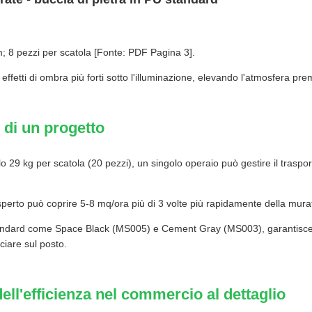
 pezzi per scatola [Fonte: PDF Pagina 3].
ffetti di ombra più forti sotto l'illuminazione, elevando l'atmosfera pr
 di un progetto
 29 kg per scatola (20 pezzi), un singolo operaio può gestire il trasp
sperto può coprire 5-8 mq/ora più di 3 volte più rapidamente della murat
andard come Space Black (MS005) e Cement Gray (MS003), garantisce l'u
ciare sul posto.
ell'efficienza nel commercio al dettaglio