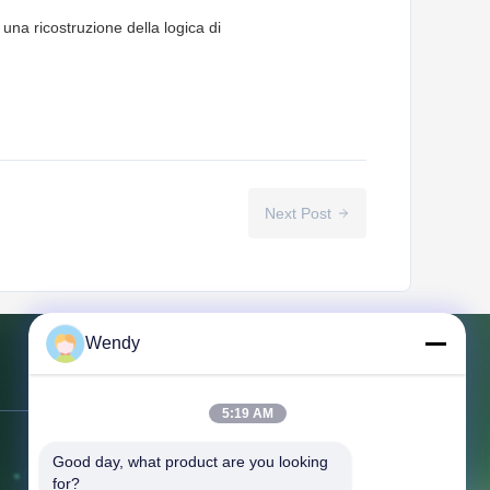
na ricostruzione della logica di
.
Next Post
Wendy
Contattaci
5:19 AM
Indirizzo:
NO.151, pavimento 10,
Good day, what product are you looking 
unità 2, costruzione 7, strada orientale
for?