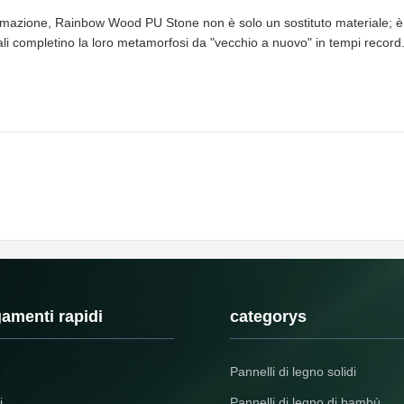
ormazione, Rainbow Wood PU Stone non è solo un sostituto materiale; è u
li completino la loro metamorfosi da "vecchio a nuovo" in tempi record
amenti rapidi
categorys
Pannelli di legno solidi
i
Pannelli di legno di bambù