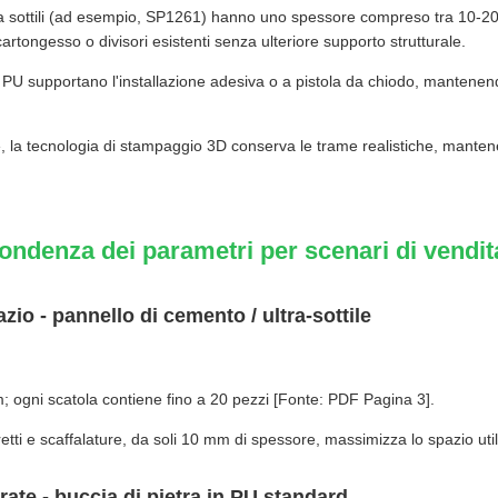
tra sottili (ad esempio, SP1261) hanno uno spessore compreso tra 10-2
cartongesso o divisori esistenti senza ulteriore supporto strutturale.
 in PU supportano l'installazione adesiva o a pistola da chiodo, mantenen
le, la tecnologia di stampaggio 3D conserva le trame realistiche, manten
ondenza dei parametri per scenari di vendita
io - pannello di cemento / ultra-sottile
gni scatola contiene fino a 20 pezzi [Fonte: PDF Pagina 3].
retti e scaffalature, da soli 10 mm di spessore, massimizza lo spazio util
rate - buccia di pietra in PU standard