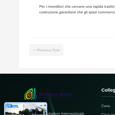
Per i rivenditori che cercano una rapida trasf
costruzione.garantisce che gli spazi commercia
Previous Post
Colleg
Casa.
Zhengzhou Arcobaleno Internazionale
Circa no