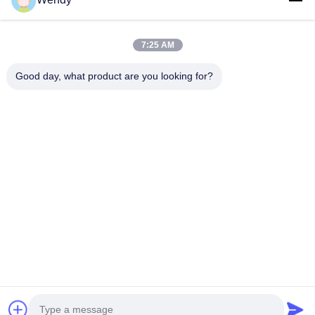
Casa
Prodotti
Video
7:25 AM
Manifestazione Di VR
Circa Noi
Good day, what product are you looking for?
Giro Della Fabbrica
Controllo Di Qualità
Contattici
Richieda Una Citazione
Zhengzhou Rainbow International Wood Co., Ltd.
86--16638239776
bamboo@woody-life.com
Follow Us
© 2026 Zhengzhou Rainbow International Wood Co., Ltd.. All Rights
Reserved.