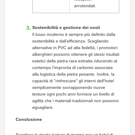
arrotondati.
Sostenibilità e gestione dei costi
Il lusso moderno è sempre più definito dalla
sostenibilità e dall’efficienza. Scegliendo
alternative in PVC ad alta fedeltà, i promotori
alberghieri possono ottenere gli stessi risultati
estetici della pietra rara estratta riducendo al
contempo l'impronta di carbonio associata
alla logistica della pietra pesante. Inoltre, la
capacità di "rinfrescare" gli interni dell'hotel
semplicemente sovrapponendo nuove
texture ogni pochi anni fornisce un livello di
agilità che i materiali tradizionali non possono
eguagliare.
Conclusione
Scegliere la giusta texture di marmo per un hotel di