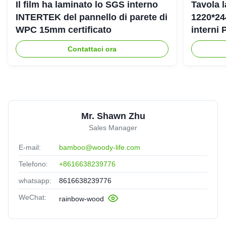
Il film ha laminato lo SGS interno
Tavola 
INTERTEK del pannello di parete di
1220*24
WPC 15mm certificato
interni 
muraria
Contattaci ora
Mr. Shawn Zhu
Sales Manager
E-mail:
bamboo@woody-life.com
Telefono:
+8616638239776
whatsapp:
8616638239776
WeChat:
rainbow-wood